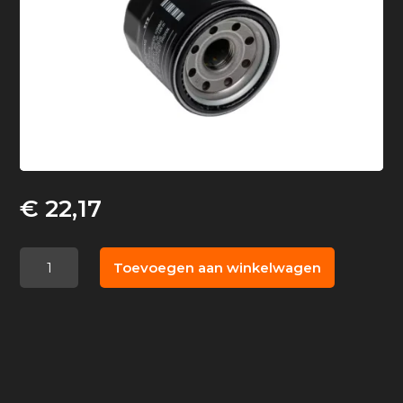
€
22,17
Honda
Toevoegen aan winkelwagen
oliefilter
origineel
8
t/m
60
pk