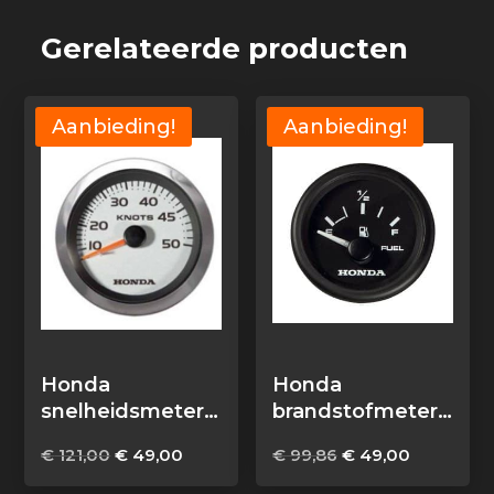
Gerelateerde producten
Aanbieding!
Aanbieding!
Honda
Honda
snelheidsmeter
brandstofmeter
chrome
zwart EU
Oorspronkelijke
Huidige
Oorspronkelijke
Huidige
€
121,00
€
49,00
€
99,86
€
49,00
prijs
prijs
prijs
prijs