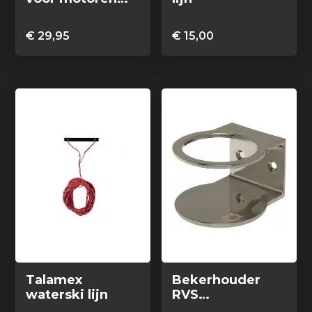
vanaf 15 pk
€
29,95
€
15,00
Talamex
Bekerhouder
waterski lijn
RVS
wandmontage