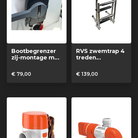
Bootbegrenzer
RVS zwemtrap 4
zij-montage met
treden
Abus hangslot
opvouwbaar
€
79,00
€
139,00