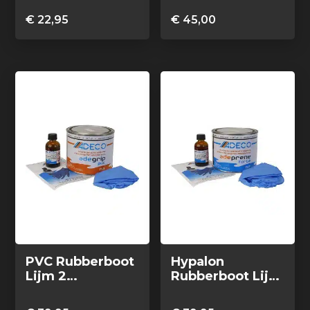
€
22,95
€
45,00
PVC Rubberboot
Hypalon
Lijm 2
Rubberboot Lijm
Componenten
2 Componenten
500g
500g