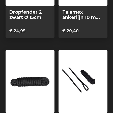
Dropfender 2
Talamex
zwart Ø 15cm
ankerlijn 10 mm
20 meter
polypropyleen
€
24,95
€
20,40
zwart