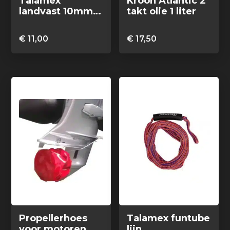
Talamex
Kroon Atlantic 2
landvast 10mm
takt olie 1 liter
5m polyester/pp
zwart
€
11,00
€
17,50
Propellerhoes
Talamex funtube
voor motoren
lijn