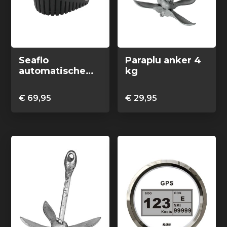
Seaflo
Paraplu anker 4
automatische
kg
bilgepomp GPH
750
€
69,95
€
29,95