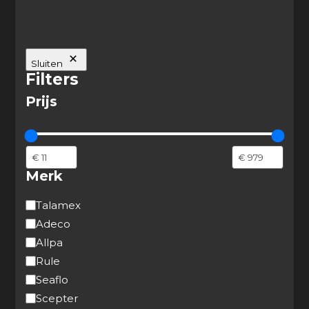
Sluiten
Filters
Prijs
Merk
Merk
Talamex
Adeco
Allpa
Rule
Seaflo
Scepter