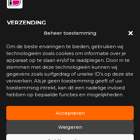
VERZENDING
Beheer toestemming
Om de beste ervaringen te bieden, gebruiken wij
technologieën zoals cookies om informatie over je
apparaat op te slaan en/of te raadplegen. Door in te
stemmen met deze technologieën kunnen wij
gegevens zoals surfgedrag of unieke ID's op deze site
verwerken. Als je geen toestemming geeft of uw
toestemming intrekt, kan dit een nadelige invloed
Watersportmagazijn.nl is een onderdeel van
hebben op bepaalde functies en mogelijkheden.
Marinesports
.
Accepteren
Weigeren
© 2026 Watersportmagazijn.nl - Mede mogelijk
gemaakt door
Arimpex B.V.