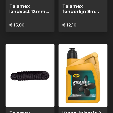
Talamex
Talamex
landvast 12mm
fenderlijn 8mm
6m polyester/pp
2.5m
zwart
polyester/pp
€
15,80
€
12,10
zwart (2 stuks)