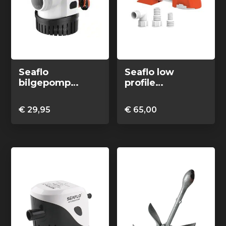
Seaflo
Seaflo low
bilgepomp
profile
handmatig 600
automatische
GPH
bilgepomp, 12V,
€
29,95
€
65,00
69 L/min