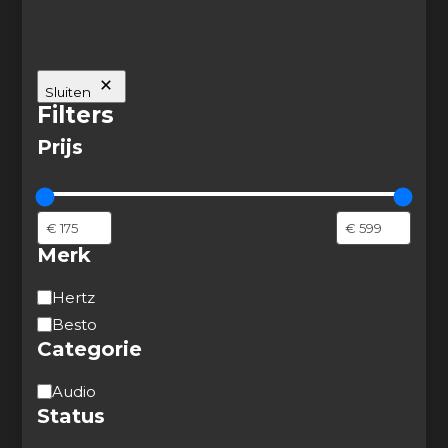
Sluiten
Filters
Prijs
Merk
Merk
Hertz
Besto
Categorie
Categorie
Audio
Status