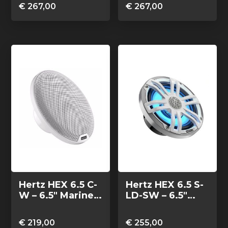
performance
performance
€
267,00
€
267,00
coax speakers
coax speakers
zwart, set van 2
wit, set van 2
Hertz HEX 6.5 C-
Hertz HEX 6.5 S-
W – 6.5″ Marine
LD-SW – 6.5″
Classic coax
Marine Sport
speakers wit, set
coax speakers
€
219,00
€
255,00
van 2
wit zilver RGB