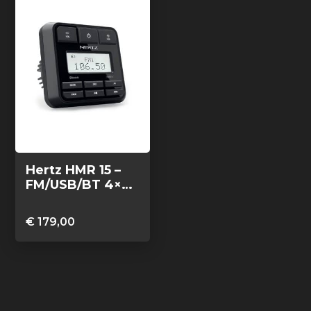
Hertz HMR 15 –
FM/USB/BT 4×50
Watt
€
179,00