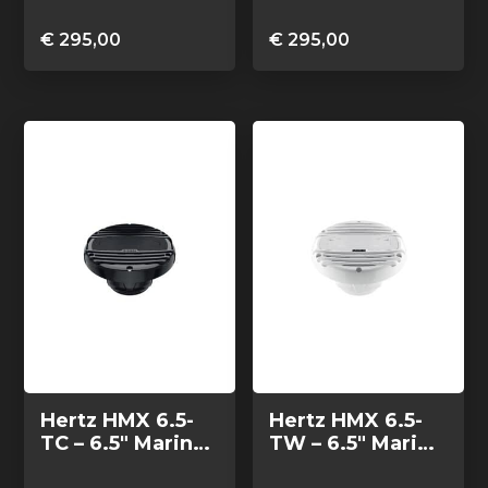
Marine high
Marine high
performance
performance
€
295,00
€
295,00
coax speakers
coax speakers
zwart RGB LED,
wit RGB LED, set
set van 2
van 2
Hertz HMX 6.5-
Hertz HMX 6.5-
TC – 6.5″ Marine
TW – 6.5″ Marine
high
high