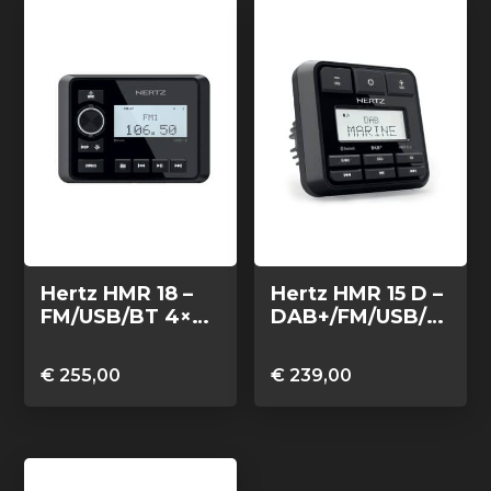
Hertz HMR 18 –
Hertz HMR 15 D –
FM/USB/BT 4×50
DAB+/FM/USB/B
Watt, 2 zones
T 4×50 Watt
€
255,00
€
239,00