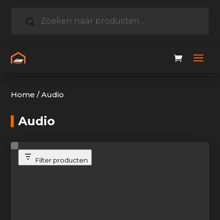
Producten
zoeken
Home
/
Audio
Audio
Filter producten