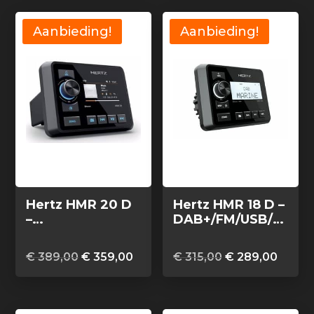
€ 655,00.
€ 599
Aanbieding!
Aanbieding!
Hertz HMR 20 D
Hertz HMR 18 D –
–
DAB+/FM/USB/B
DAB+/FM/USB/B
T 4×50 Watt, 2
T 4×50 Watt, 2
zones
Oorspronkelijke
Huidige
Oorspronkelijk
Huidi
€
389,00
€
359,00
€
315,00
€
289,00
zones
prijs
prijs
prijs
prijs
was:
is:
was:
is:
€ 389,00.
€ 359,00.
€ 315,00.
€ 289,