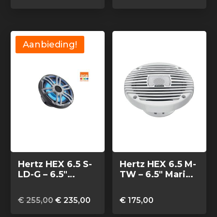
LED, set van 2
Aanbieding!
Hertz HEX 6.5 S-
Hertz HEX 6.5 M-
LD-G – 6.5″
TW – 6.5″ Marine
Marine Sport
coax speakers
coax speakers
wit, set van 2
Oorspronkelijke
Huidige
€
255,00
€
235,00
€
175,00
grijs RGB LED,
prijs
prijs
set van 2