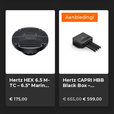
was:
is:
€ 255,00.
€ 235,00.
Aanbieding!
Hertz HEX 6.5 M-
Hertz CAPRI HBB
TC – 6.5″ Marine
Black Box –
coax speakers
FM/USB/BT/NME
zwart, set van 2
A2000 4×70
Oorspronkelij
Huidi
€
175,00
€
655,00
€
599,00
Watt, 4 zones
prijs
prijs
was:
is: