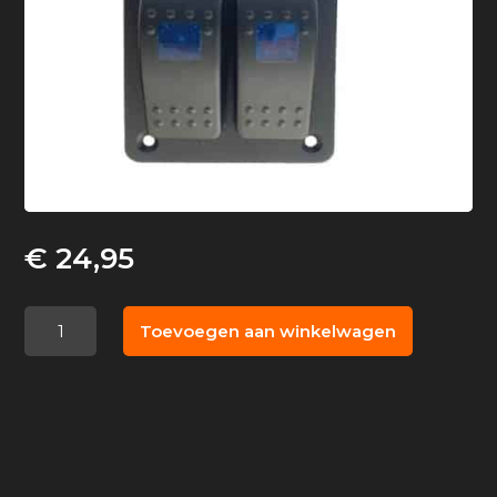
€
24,95
Schakelpaneel
Toevoegen aan winkelwagen
met
2
schakelaars
aantal