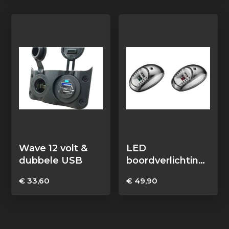
Wave 12 volt &
LED
dubbele USB
boordverlichting
set RVS
€
33,60
€
49,90