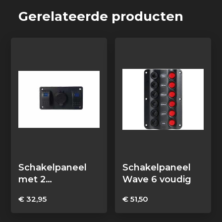
Gerelateerde producten
Schakelpaneel
Schakelpaneel
met 2
Wave 6 voudig
schakelaars en
€
32,95
€
51,50
USB/C