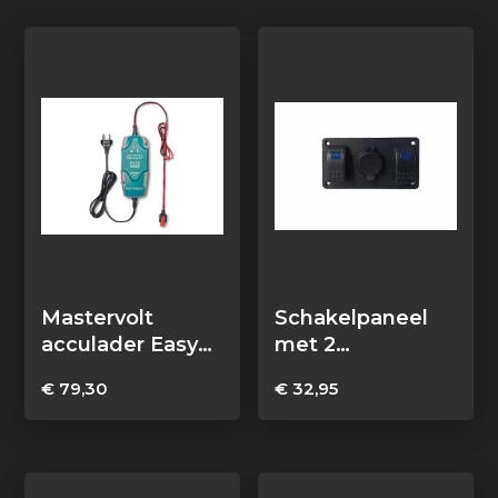
Mastervolt
Schakelpaneel
acculader Easy
met 2
Charge Portable
schakelaars en
€
79,30
€
32,95
4,3 Ah
USB/C