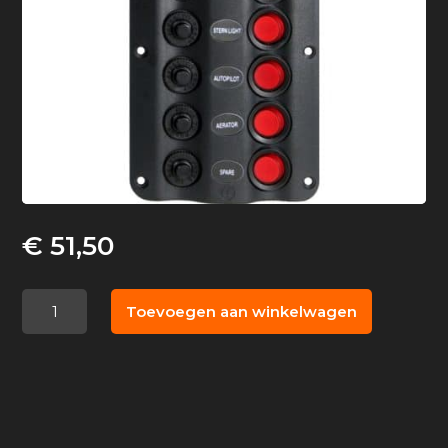
€
51,50
Schakelpaneel
Toevoegen aan winkelwagen
Wave
6
voudig
aantal