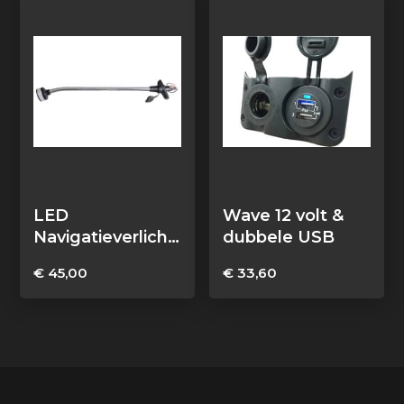
LED
Wave 12 volt &
Navigatieverlichti
dubbele USB
ng 360°
€
45,00
€
33,60
uitneembaar 60
cm