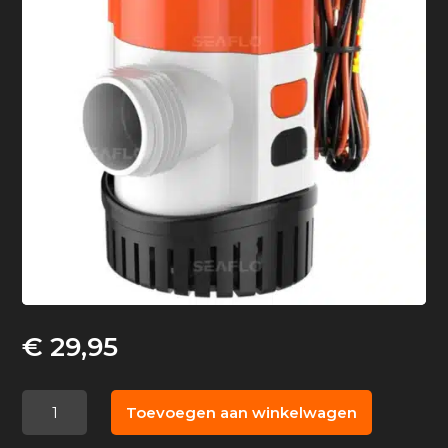
€
29,95
Seaflo
Toevoegen aan winkelwagen
bilgepomp