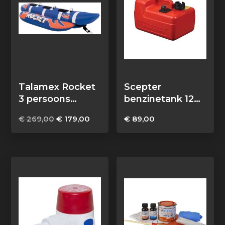
Talamex Rocket
Scepter
3 persoons
benzinetank 12
funtube
liter met
Oorspronkelijke
Huidige
€
269,00
€
179,00
€
89,00
brandstofmeter
prijs
prijs
was:
is:
€ 269,00.
€ 179,00.