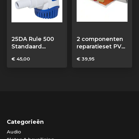
25DA Rule 500
2 componenten
Standaard
reparatieset PVC
Bilgepomp 1893
rubberboten
€
45,00
€
39,95
l/u 12V
Categorieën
Audio