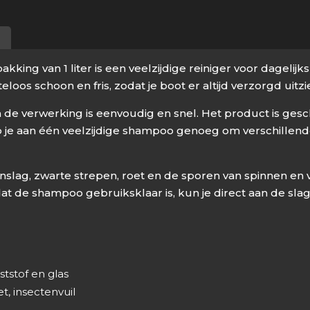
akking van 1 liter is een veelzijdige reiniger voor dageli
oos schoon en fris, zodat je boot er altijd verzorgd uitz
n de verwerking is eenvoudig en snel. Het product is gesc
 je aan één veelzijdige shampoo genoeg om verschillend
slag, zwarte strepen, roet en de sporen van spinnen en v
rdat de shampoo gebruiksklaar is, kun je direct aan de slag
ststof en glas
t, insectenvuil