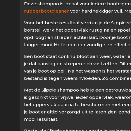
Deze shampoo is ideaal voor iedere booteigen
rubberbootcleaner
voor hardnekkiger vuil. Me
Voor het beste resultaat verdun je de Sjippie
borstel, werk het oppervlak rustig na en spoel
opdroogt en strepen achterlaat. Door je boot 
langer mooi. Het is een eenvoudige en effectiev
Een boot staat continu bloot aan weer, water 
je dat aanslag en strepen zich vastzetten. Dit
van je boot op peil. Na het wassen is het vers
bestand is tegen weersinvloeden. Zo combine
Met de Sjippie shampoo heb je een betrouwbare
is geschikt voor vrijwel ieder oppervlak, waar
het oppervlak daarna te beschermen met een ge
je boot er altijd verzorgd uit te laten zien, 
mooi resultaat.
Bestel de Sjippie shampoo voordelig en betrou