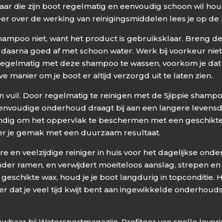
aar die zijn boot regelmatig en eenvoudig schoon wil h
er over de werking van reinigingsmiddelen lees je op de
 shampoo niet, want het product is gebruiksklaar. Breng
 daarna goed af met schoon water. Werk bij voorkeur niet i
regelmatig met deze shampoo te wassen, voorkom je dat v
e manier om je boot er altijd verzorgd uit te laten zien.
en vuil. Door regelmatig te reinigen met de Sjippie sha
 eenvoudige onderhoud draagt bij aan een langere levensd
tandig om het oppervlak te beschermen met een geschikte 
er je gemak met een duurzaam resultaat.
 en veelzijdige reiniger in huis voor het dagelijkse ond
onder ramen, en verwijdert moeiteloos aanslag, strepen en
schikte wax, houd je je boot langdurig in topconditie. 
zonder dat je veel tijd kwijt bent aan ingewikkelde onderh
wbaar bij Watersportmagazijn. Profiteer van snelle leve