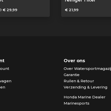
et
reiniger 1 liter
Oorspronkelijke
Huidige
9
€
29,99
€
21,99
prijs
prijs
was:
is:
€ 32,99.
€ 29,99.
nt
Over ons
count
Over Watersportmagazij
Garantie
wagen
Ruilen & Retour
nen
Verzending & Levering
Honda Marine Dealer
Marinesports