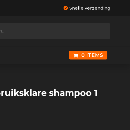
Snelle verzending
0 ITEMS
bruiksklare shampoo 1
nkelijke
uidige
rijs