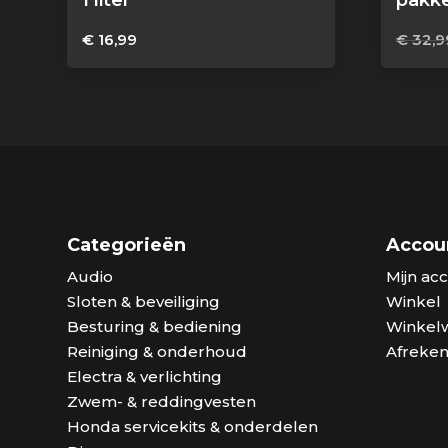
1 liter
pakk
€
16,99
€
32,9
Categorieën
Accou
Audio
Mijn ac
Sloten & beveiliging
Winkel
Besturing & bediening
Winkel
Reiniging & onderhoud
Afreke
Electra & verlichting
Zwem- & reddingvesten
Honda servicekits & onderdelen