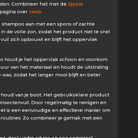
ouden. Combineer het met de
Sjippie
 pagina over
zeep
.
 de shampoo aan met een spons of zachte
n de volle zon, zodat het product niet te snel
uil zich opbouwt en blijft het oppervlak
mpoo houd je het oppervlak schoon en voorkom
uur van het materiaal en houdt de uitstraling
wax, zodat het langer mooi blijft en beter
erhoud van je boot. Het gebruiksklare product
 insectenvuil. Door regelmatig te reinigen en
Het is een eenvoudige en effectieve manier om
oudsroutines. Zo combineer je gemak met een
ring, deskundig advies en een compleet