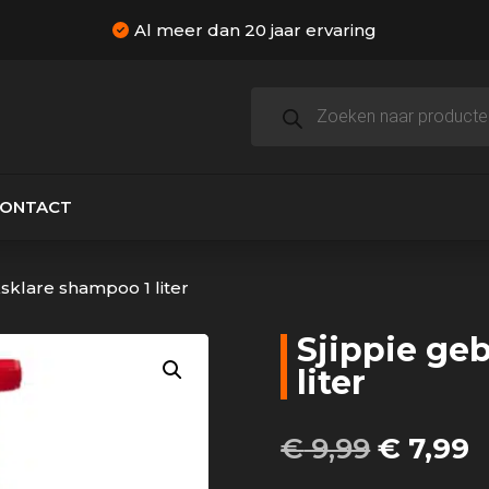
Al meer dan 20 jaar ervaring
Producten
zoeken
CONTACT
ksklare shampoo 1 liter
Sjippie ge
liter
Oorspro
H
€
9,99
€
7,99
prijs
p