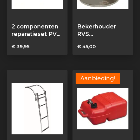
2 componenten
Bekerhouder
reparatieset PVC
RVS
rubberboten
wandmontage
€
39,95
€
45,00
Aanbieding!