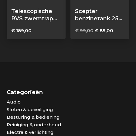
Telescopische
Scepter
RVS zwemtrap
benzinetank 25
voor rubberboot
liter met
Oorspronkelijke
Huidige
€
189,00
€
99,00
€
89,00
brandstofmeter
prijs
prijs
was:
is:
€ 99,00.
€ 89,00.
Categorieën
Audio
Sloten & beveiliging
Besturing & bediening
Reiniging & onderhoud
Electra & verlichting