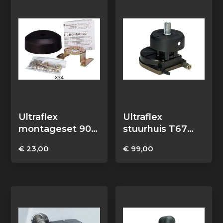
Ultraflex
Ultraflex
montageset 90º
stuurhuis T67
X34
t/m 40 pk
€
23,00
€
99,00