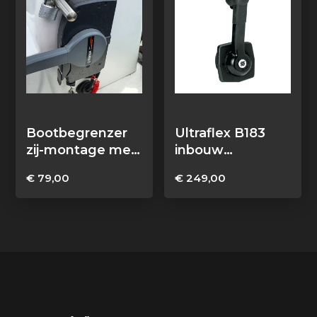
Bootbegrenzer
Ultraflex B183
zij-montage met
inbouw
Abus hangslot
schakelkast
€
79,00
€
249,00