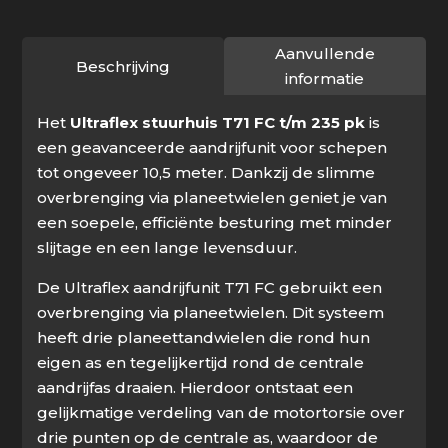
pk
aantal
Aanvullende
Beschrijving
informatie
Het
Ultraflex stuurhuis T71 FC t/m 235 pk
is
een geavanceerde aandrijfunit voor schepen
tot ongeveer 10,5 meter. Dankzij de slimme
overbrenging via planeetwielen geniet je van
een soepele, efficiënte besturing met minder
slijtage en een lange levensduur.
De Ultraflex aandrijfunit T71 FC gebruikt een
overbrenging via planeetwielen. Dit systeem
heeft drie planeettandwielen die rond hun
eigen as en tegelijkertijd rond de centrale
aandrijfas draaien. Hierdoor ontstaat een
gelijkmatige verdeling van de motortorsie over
drie punten op de centrale as, waardoor de