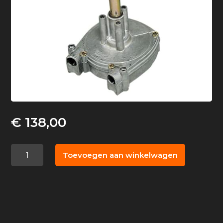
€
138,00
Ultraflex
Toevoegen aan winkelwagen
stuurhuis
T71
FC
t/m
235