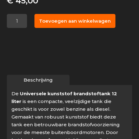
€
45,00
Universele
Toevoegen aan winkelwagen
kunststof
brandstoftank
12
liter
aantal
Beschrijving
De
Universele kunststof brandstoftank 12
liter
is een compacte, veelzijdige tank die
geschikt is voor zowel benzine als diesel.
Gemaakt van robuust kunststof biedt deze
tank een betrouwbare brandstofvoorziening
voor de meeste buitenboordmotoren. Door