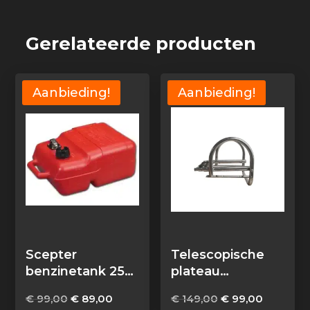
Gerelateerde producten
Aanbieding!
Aanbieding!
Scepter
Telescopische
benzinetank 25
plateau
liter met
zwemtrap RVS
Oorspronkelijke
Huidige
Oorspronkelijke
Huidige
€
99,00
€
89,00
€
149,00
€
99,00
brandstofmeter
2+1 treden