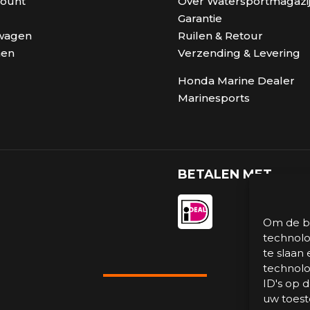
count
Over Watersportmagazij
Garantie
wagen
Ruilen & Retour
nen
Verzending & Levering
Honda Marine Dealer
Marinesports
BETALEN MET
Om de be
technolo
te slaan
technolo
ID's op 
uw toest