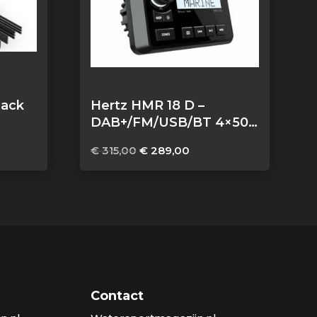
lack
Hertz HMR 18 D –
DAB+/FM/USB/BT 4×50
2000
Watt, 2 zones
e
ge
Oorspronkelijke
Huidige
€
315,00
€
289,00
prijs
prijs
was:
is:
,00.
€ 315,00.
€ 289,00.
Contact