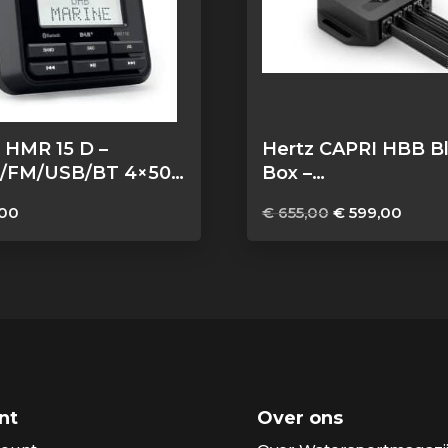
 HMR 15 D –
Hertz CAPRI HBB B
/FM/USB/BT 4×50
Box –
FM/USB/BT/NMEA
Oorspronkelijk
Huidi
00
€
655,00
€
599,00
4×70 Watt, 4 zones
prijs
prijs
was:
is:
€ 655,00.
€ 599
nt
Over ons