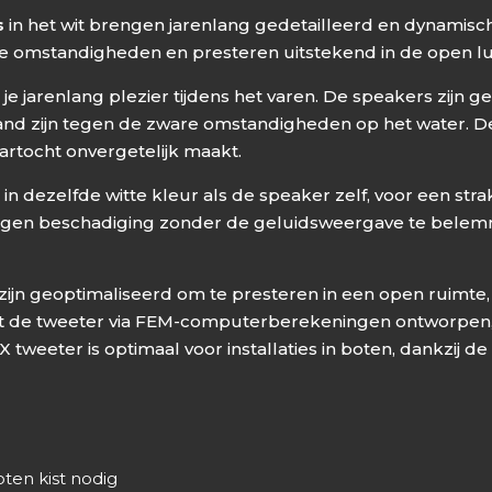
s
in het wit brengen jarenlang gedetailleerd en dynamisc
me omstandigheden en presteren uitstekend in de open lu
je jarenlang plezier tijdens het varen. De speakers zijn
tand zijn tegen de zware omstandigheden op het water. 
artocht onvergetelijk maakt.
n dezelfde witte kleur als de speaker zelf, voor een stra
gen beschadiging zonder de geluidsweergave te belemmer
zijn geoptimaliseerd om te presteren in een open ruimte
t de tweeter via FEM-computerberekeningen ontworpen, 
tweeter is optimaal voor installaties in boten, dankzij de
ten kist nodig