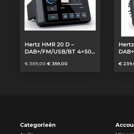
Hertz HMR 20 D –
Hertz
DAB+/FM/USB/BT 4×50
DAB+
Watt, 2 zones
Watt
Oorspronkelijke
Huidige
€
389,00
€
359,00
€
239,
prijs
prijs
was:
is:
€ 389,00.
€ 359,00.
Categorieën
Accou