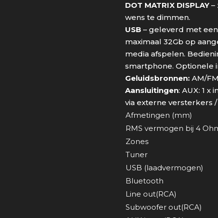
DOT MATRIX DISPLAY
– 
wens te dimmen.
USB
– geleverd met een
maximaal 32Gb op aang
media afspelen. Bedien
smartphone. Optionele i
Geluidsbronnen:
AM/FM/
Aansluitingen
: AUX: 1 x 
via externe versterkers 
Afmetingen (mm)
RMS vermogen bij 4 Oh
Zones
Tuner
USB (laadvermogen)
Bluetooth
Line out(RCA)
Subwoofer out(RCA)