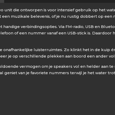
Watt,
2
 unit die ontworpen is voor intensief gebruik op het wate
zones
 een muzikale belevenis, of je nu rustig dobbert op een
aantal
 handige verbindingsopties. Via FM-radio, USB en Bluetoot
telefoon of een nummer vanaf een USB-stick is. Daardoor he
afhankelijke luisterruimtes. Zo klinkt het in de kuip én in
anneer je op verschillende plekken aan boord een ander v
oldoende vermogen om je speakers vol en helder aan te s
 geniet van je favoriete nummers terwijl je het water trot