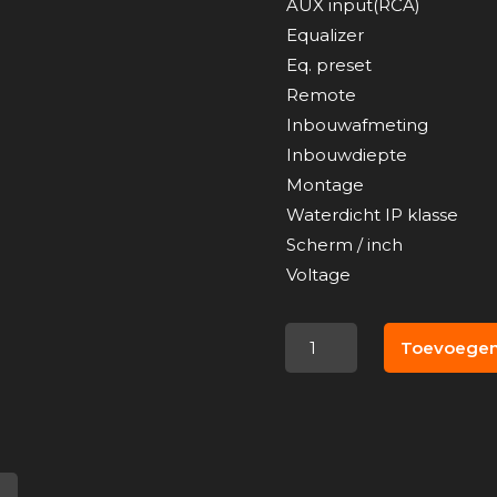
AUX input(RCA)
Equalizer
Eq. preset
Remote
Inbouwafmeting
Inbouwdiepte
Montage
Waterdicht IP klasse
Scherm / inch
Voltage
Hertz
Toevoegen
HMR
18
-
FM/USB/BT
4x50