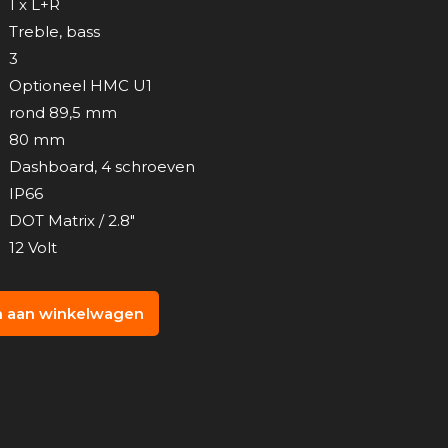
1 x L+R
Treble, bass
3
Optioneel HMC U1
rond 89,5 mm
80 mm
Dashboard, 4 schroeven
IP66
DOT Matrix / 2.8″
12 Volt
 aan winkelwagen