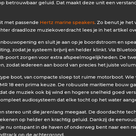
op betrouwbaar geluid. Dat maakt deze unit een verstan
nit met passende
Hertz marine speakers
. Zo benut je het
hter draadloze muziekoverdracht lees je in het artikel o
nbouwopening en sluit je aan op je boordstroom en speak
ng, zodat je systeem brijvrij en helder klinkt. Via Blue
B-poort zorgen voor extra afspeelmogelijkheden. De twee
en, zodat iedereen aan boord van precies het juiste volume
elk type boot, van compacte sloep tot ruime motorboot. Wi
 HMR 18 een prima keuze. De robuuste maritieme bouw gar
 dat de muziek ook bij wind en hogere snelheid goed ver
n compleet audiosysteem dat elke tocht op het water aa
 een stereo unit die jarenlang meegaat. De doordachte t
rekenen op helder en krachtig geluid. Dankzij de eenvoud
of je nu ontspant in de haven of onderweg bent naar een 
ndtrack op de achtergrond.