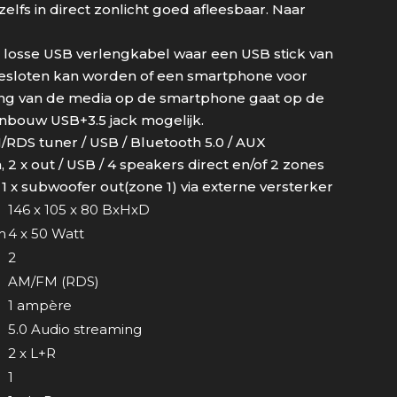
zelfs in direct zonlicht goed afleesbaar. Naar
 losse USB verlengkabel waar een USB stick van
esloten kan worden of een smartphone voor
ing van de media op de smartphone gaat op de
nbouw USB+3.5 jack mogelijk.
RDS tuner / USB / Bluetooth 5.0 / AUX
in, 2 x out / USB / 4 speakers direct en/of 2 zones
/ 1 x subwoofer out(zone 1) via externe versterker
146 x 105 x 80 BxHxD
m
4 x 50 Watt
2
AM/FM (RDS)
1 ampère
5.0 Audio streaming
2 x L+R
1