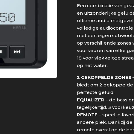
Een combinatie van geav
en uitzonderlijke geluids
ultieme audio metgezel v
volledige audiocontrole
met een eigen subwoofe
op verschillende zones 
voorkeuren van elke gas
18 voor vlekkeloze stre
op het water.
2 GEKOPPELDE ZONES
–
biedt om 2 gekoppelde 
perfecte geluid.
EQUALIZER
– de bass en
tegelijkertijd. 3 voorkeu
REMOTE
– speel je fav
andere plek. Dankzij de 
remote overal op de bo