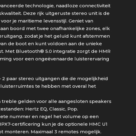
anceerde technologie, naadloze connectiviteit
kwaliteit. Deze rijk uitgeruste stereo unit is de
oor je maritieme levensstijl. Geniet van
 aan boord met twee onafhankelijke zones, elk
ruitgang, zodat je het geluid kunt afstemmen
van de boot en kunt voldoen aan de unieke
t. Met Bluetooth® 5.0 integratie zorgt de HMR
aming voor een ongeëvenaarde luisterervaring
 2 paar stereo uitgangen die de mogelijkheid
luisterruimtes te hebben met overal het
 treble gelden voor alle aangesloten speakers
zestanden: Hertz EQ, Classic, Pop.
oriete nummer en regel het volume op een
IPX7-certificering kun je de optionele HMC U1
ot monteren. Maximaal 3 remotes mogelijk.