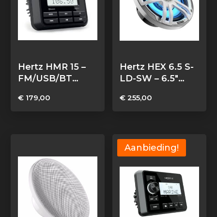
Hertz HMR 15 –
Hertz HEX 6.5 S-
FM/USB/BT
LD-SW – 6.5″
4×50 Watt
Marine Sport
€
179,00
€
255,00
coax speakers
wit zilver RGB
LED, set van 2
Aanbieding!