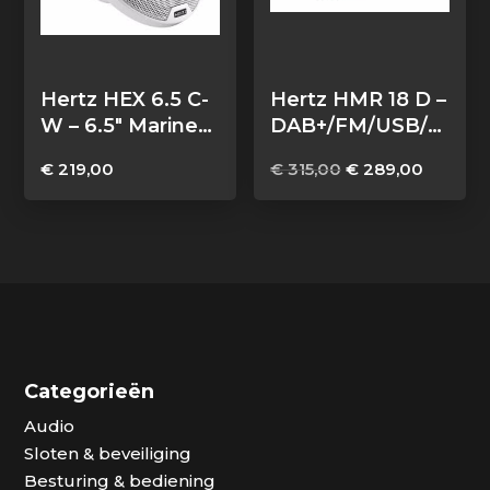
Hertz HEX 6.5 C-
Hertz HMR 18 D –
W – 6.5″ Marine
DAB+/FM/USB/B
Classic coax
T 4×50 Watt, 2
Oorspronkelijke
Huidige
€
219,00
€
315,00
€
289,00
speakers wit, set
zones
prijs
prijs
van 2
was:
is:
€ 315,00.
€ 289,0
Categorieën
Audio
Sloten & beveiliging
Besturing & bediening