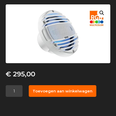
€
295,00
Hertz
Toevoegen aan winkelwagen
HMX
6.5-
LD-
TW