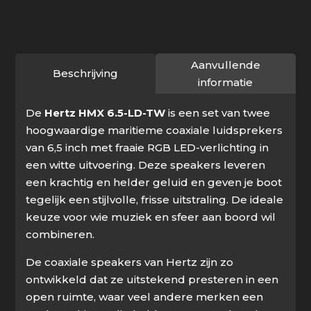
-
6.5"
Marine
high
Aanvullende
Beschrijving
performance
informatie
coax
De
Hertz HMX 6.5-LD-TW
is een set van twee
speakers
hoogwaardige maritieme coaxiale luidsprekers
wit
van 6,5 inch met fraaie RGB LED-verlichting in
RGB
een witte uitvoering. Deze speakers leveren
LED,
een krachtig en helder geluid en geven je boot
set
tegelijk een stijlvolle, frisse uitstraling. De ideale
van
keuze voor wie muziek en sfeer aan boord wil
2
combineren.
aantal
De coaxiale speakers van Hertz zijn zo
ontwikkeld dat ze uitstekend presteren in een
open ruimte, waar veel andere merken een