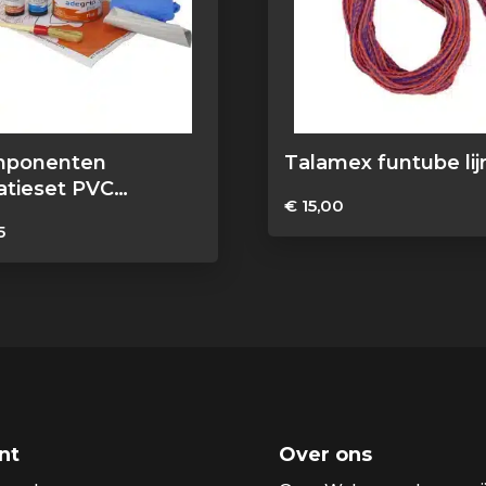
mponenten
Talamex funtube lij
atieset PVC
€
15,00
erboten
5
nt
Over ons