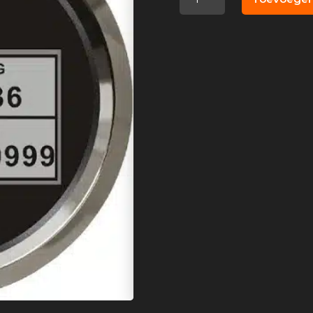
GPS
zwart
aantal