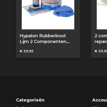
Hypalon Rubberboot
2 co
Lijm 2 Componenten
repar
500g
rubb
€
39,95
€
39,9
Categorieën
Accou