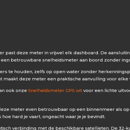
past deze meter in vrijwel elk dashboard. De aansluiting
el een betrouwbare snelheidsmeter aan boord zonder ing
s te houden, zelfs op open water zonder herkenningspun
at maakt deze meter een praktische aanvulling voor elke 
 dan ook onze
Snelheidsmeter GPS wit
voor een lichte uitv
 deze meter even betrouwbaar op een binnenmeer als op z
 hoe hard je vaart, ongeacht waar je je bevindt.
atisch verbinding met de beschikbare satellieten. De 32-