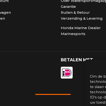
count
Over Watersportmagazij
Garantie
wagen
Ruilen & Retour
nen
Verzending & Levering
Honda Marine Dealer
Marinesports
BETALEN MET
Om de be
technolo
te slaan
technolo
ID's op 
uw toest